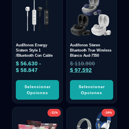
Audífonos Energy
Audifonos Steren
Sistem Style 1
Bluetooth True Wireless
/Bluetooth Con Cable
Blanco Aud-7550
$
56.630
-
$
110.900
$
58.847
$
97.592
Seleccionar
Seleccionar
Opciones
Opciones
-31%
-34%