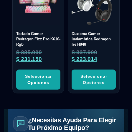
Teclado Gamer
Diadema Gamer
Redragon Fizz Pro K616-
Inalambrica Redragon
Rgb
Ire H848
$
335.000
$
337.900
$
231.150
$
223.014
Seleccionar
Seleccionar
Opciones
Opciones
¿Necesitas Ayuda Para Elegir
Tu Próximo Equipo?