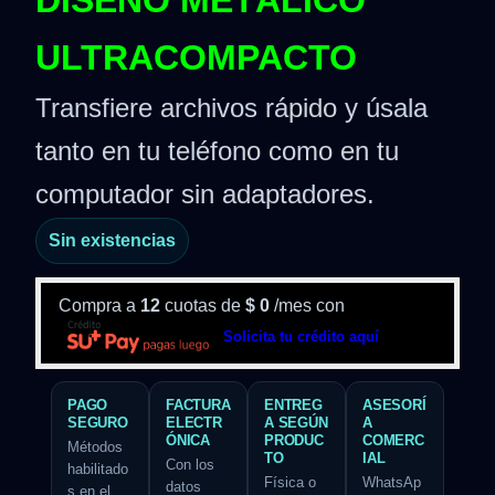
DISEÑO METÁLICO
ULTRACOMPACTO
Transfiere archivos rápido y úsala
tanto en tu teléfono como en tu
computador sin adaptadores.
Sin existencias
Compra a
12
cuotas de
$
0
/mes con
Solicita tu crédito aquí
PAGO
FACTURA
ENTREG
ASESORÍ
SEGURO
ELECTR
A SEGÚN
A
ÓNICA
PRODUC
COMERC
Métodos
TO
IAL
Con los
habilitado
Física o
WhatsAp
datos
s en el