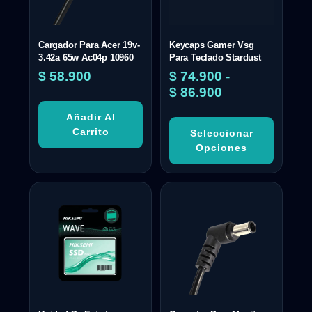
Cargador Para Acer 19v-
Keycaps Gamer Vsg
3.42a 65w Ac04p 10960
Para Teclado Stardust
$
58.900
$
74.900
-
$
86.900
Añadir Al
Carrito
Seleccionar
Opciones