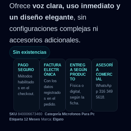
Ofrece
voz clara, uso inmediato y
un diseño elegante
, sin
configuraciones complejas ni
accesorios adicionales.
Sin existencias
PAGO
FACTURA
ENTREG
ASESORÍ
SEGURO
ELECTR
A SEGÚN
A
ÓNICA
PRODUC
COMERC
Métodos
TO
IAL
Con los
habilitado
Física o
WhatsAp
datos
s en el
digital,
p 316 349
registrado
checkout.
según la
5618.
s en el
ficha.
pedido.
SKU
840006673460
Categoría
Microfonos Para Pc
Etiqueta
12 Meses
Marca:
Elgato