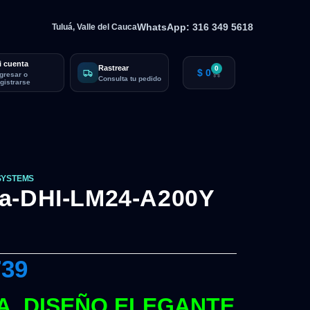
WhatsApp: 316 349 5618
Tuluá, Valle del Cauca
i cuenta
Rastrear
0
$
0
ngresar o
Consulta tu pedido
egistrarse
SYSTEMS
ua-DHI-LM24-A200Y
739
A, DISEÑO ELEGANTE