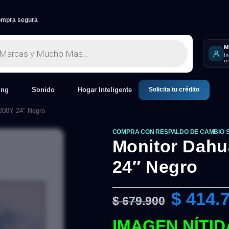
mpra segura
M
I
r
Solicita tu crédito
ing
Sonido
Hogar Inteligente
200Y 24″ Negro
COMPRA CON RESPALDO DE CAMBIO 
Monitor Dah
24″ Negro
$
414.
$
679.900
IMAGEN NÍTID