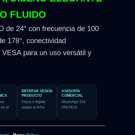
TO FLUIDO
D de 24″ con frecuencia de 100
de 178°, conectividad
VESA para un uso versátil y
ENTREGA SEGÚN
ASESORÍA
NICA
PRODUCTO
COMERCIAL
tos
Física o digital,
WhatsApp 316
 en el
según la ficha.
349 5618.
queta
Marca:
Dahua