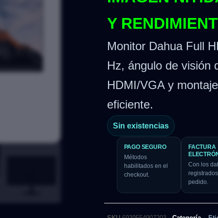
Y RENDIMIEN
Monitor Dahua Full H
Hz, ángulo de visión 
HDMI/VGA y montaje 
eficiente.
Sin existencias
PAGO SEGURO
FACTURA
ELECTRÓ
Métodos
Con los da
habilitados en el
registrados
checkout.
pedido.
SKU
6939554907203
Categoría
Eti