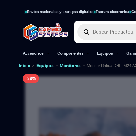
Envíos nacionales y entregas digitales
Factura electrónica
Co
Accesorios
Componentes
Equipos
Gam
Inicio
Equipos
Monitores
>
>
>
Monitor Dahua-DHI-LM24-A
-39%