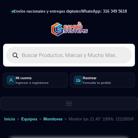
WhatsApp: 316 349 5618
Envíos nacionales y entregas digitales
Mi cuenta
Rastrear
Ingresar o registrarse
Consulta tu pedido
Inicio
>
Equipos
>
Monitores
>
Monitor Ips 21.45″ 100Hz J22100SIP