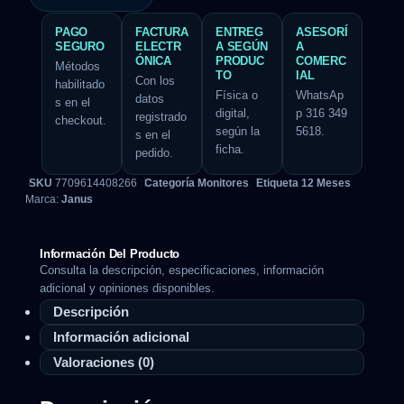
PAGO
FACTURA
ENTREG
ASESORÍ
SEGURO
ELECTR
A SEGÚN
A
ÓNICA
PRODUC
COMERC
Métodos
TO
IAL
Con los
habilitado
Física o
WhatsAp
datos
s en el
digital,
p 316 349
registrado
checkout.
según la
5618.
s en el
ficha.
pedido.
SKU
7709614408266
Categoría
Monitores
Etiqueta
12 Meses
Marca:
Janus
Información Del Producto
Consulta la descripción, especificaciones, información
adicional y opiniones disponibles.
Descripción
Información adicional
Valoraciones (0)