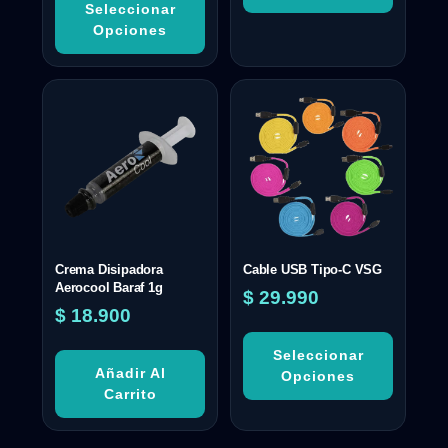
Seleccionar
Opciones
Crema Disipadora
Cable USB Tipo-C VSG
Aerocool Baraf 1g
$
29.990
$
18.900
Seleccionar
Añadir Al
Opciones
Carrito