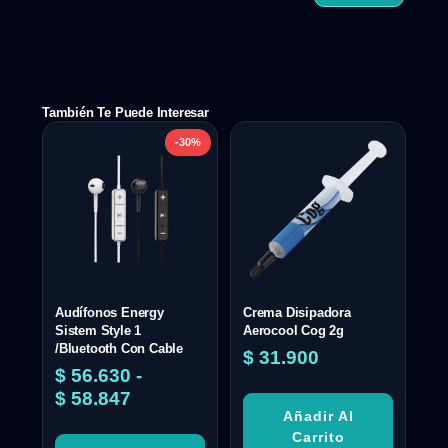
También Te Puede Interesar
-30%
Audífonos Energy
Crema Disipadora
Sistem Style 1
Aerocool Cog 2g
/Bluetooth Con Cable
$
31.900
$
56.630
-
$
58.847
Añadir Al
Carrito