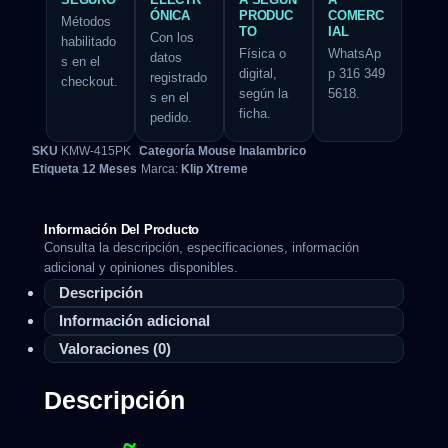
ÓNICA
PRODUC
COMERC
Métodos
TO
IAL
Con los
habilitado
Física o
WhatsAp
datos
s en el
digital,
p 316 349
registrado
checkout.
según la
5618.
s en el
ficha.
pedido.
SKU
KMW-415PK
Categoría
Mouse Inalambrico
Etiqueta
12 Meses
Marca:
Klip Xtreme
Información Del Producto
Consulta la descripción, especificaciones, información
adicional y opiniones disponibles.
Descripción
Información adicional
Valoraciones (0)
Descripción