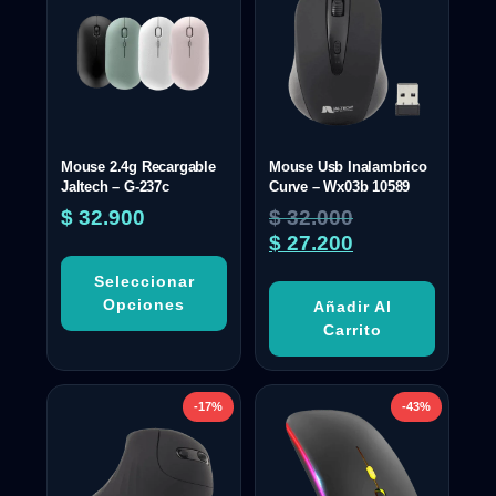
Mouse 2.4g Recargable
Mouse Usb Inalambrico
Jaltech – G-237c
Curve – Wx03b 10589
$
32.900
$
32.000
$
27.200
Seleccionar
Opciones
Añadir Al
Carrito
-17%
-43%