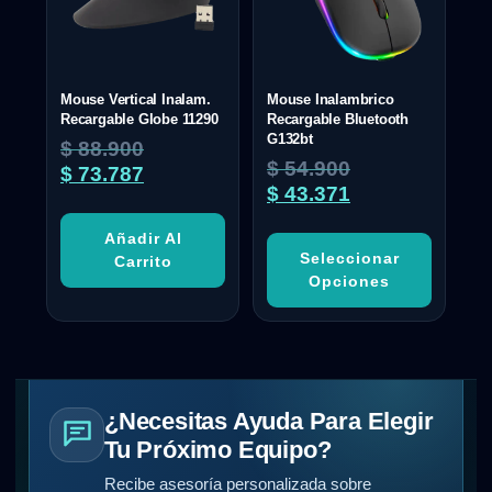
Mouse Vertical Inalam.
Mouse Inalambrico
Recargable Globe 11290
Recargable Bluetooth
G132bt
$
88.900
$
54.900
$
73.787
$
43.371
Añadir Al
Seleccionar
Carrito
Opciones
¿Necesitas Ayuda Para Elegir
Tu Próximo Equipo?
Recibe asesoría personalizada sobre