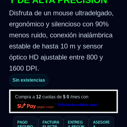
Y DE ALTA PRECISIÓN
Disfruta de un mouse ultradelgado,
ergonómico y silencioso con 90%
menos ruido, conexión inalámbrica
estable de hasta 10 m y sensor
óptico HD ajustable entre 800 y
1600 DPI.
Sin existencias
Compra a
12
cuotas de
$
0
/mes con
Solicita tu crédito aquí
PAGO
FACTURA
ENTREG
ASESORÍ
SEGURO
ELECTR
A SEGÚN
A