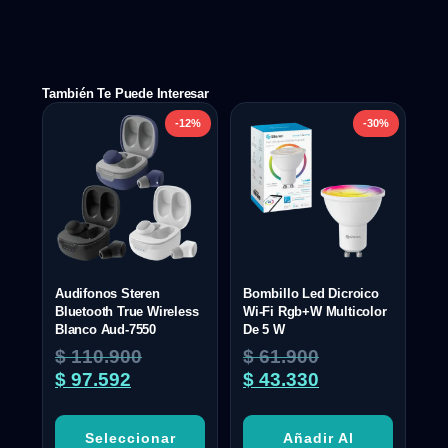
También Te Puede Interesar
-12%
-30%
Audifonos Steren
Bombillo Led Dicroico
Bluetooth True Wireless
Wi-Fi Rgb+W Multicolor
Blanco Aud-7550
De 5 W
$
110.900
$
61.900
$
97.592
$
43.330
Seleccionar
Añadir Al