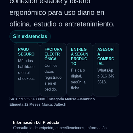
conexión estable y diseño
ergonómico para uso diario en
oficina, estudio o entretenimiento.
Sin existencias
PAGO
FACTURA
ENTREG
ASESORÍ
SEGURO
ELECTR
A SEGÚN
A
ÓNICA
PRODUC
COMERC
Métodos
TO
IAL
Con los
habilitado
Física o
WhatsAp
datos
s en el
digital,
p 316 349
registrado
checkout.
según la
5618.
s en el
ficha.
pedido.
SKU
7709596483008
Categoría
Mouse Alambrico
Etiqueta
12 Meses
Marca:
Jaltech
Información Del Producto
Consulta la descripción, especificaciones, información