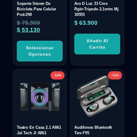
Soporte Steren De
Aro D Luz 33 Cms
Bicicleta Para Celular
Rgb+Tripode 2.1mtrs Mj
Pod-298
30555
$
75.900
$
63.900
$
53.130
Añadir Al
Carrito
Seleccionar
Opciones
-12%
-71%
Teatro En Casa 2.1 A861
Audifonos Bluetooth
Jal Tech Jl A861
Tws F95