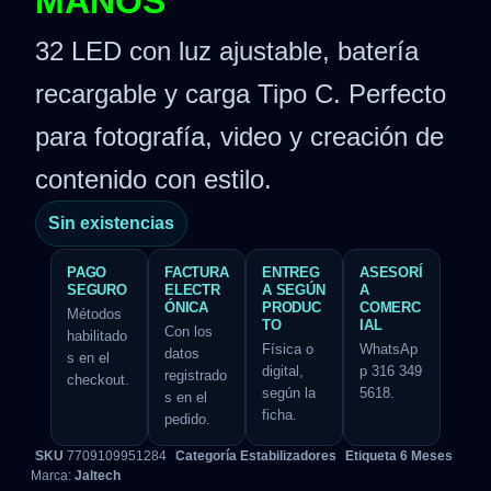
MANOS
32 LED con luz ajustable, batería
recargable y carga Tipo C. Perfecto
para fotografía, video y creación de
contenido con estilo.
Sin existencias
PAGO
FACTURA
ENTREG
ASESORÍ
SEGURO
ELECTR
A SEGÚN
A
ÓNICA
PRODUC
COMERC
Métodos
TO
IAL
Con los
habilitado
Física o
WhatsAp
datos
s en el
digital,
p 316 349
registrado
checkout.
según la
5618.
s en el
ficha.
pedido.
SKU
7709109951284
Categoría
Estabilizadores
Etiqueta
6 Meses
Marca:
Jaltech