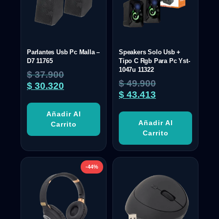
Parlantes Usb Pc Malla –
Speakers Solo Usb +
D7 11765
Tipo C Rgb Para Pc Yst-
1047u 11322
$
37.900
$
49.900
$
30.320
$
43.413
Añadir Al
Añadir Al
Carrito
Carrito
-44%