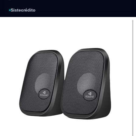
Sistecrédito
Compra y paga después
Política de privacidad
Condiciones de envíos
Condiciones de garantía
Compra segura
Factura electrónica
Procesos de pago
Respaldo de cada compra
protegidos
Envíos nacionales
Atención
personalizada
Cobertura sujeta al destino
Asesoría antes de comprar