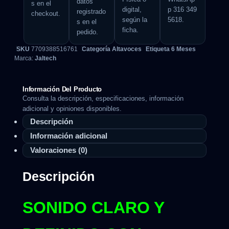
datos
s en el
digital,
p 316 349
registrado
checkout.
según la
5618.
s en el
ficha.
pedido.
SKU
7709388516761
Categoría
Altavoces
Etiqueta
6 Meses
Marca:
Jaltech
Información Del Producto
Consulta la descripción, especificaciones, información
adicional y opiniones disponibles.
Descripción
Información adicional
Valoraciones (0)
Descripción
SONIDO CLARO Y