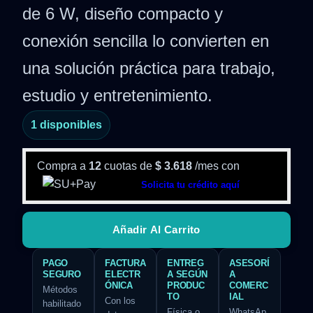
de 6 W, diseño compacto y
conexión sencilla lo convierten en
una solución práctica para trabajo,
estudio y entretenimiento.
1 disponibles
Compra a
12
cuotas de
$
3.618
/mes con
Solicita tu crédito aquí
Añadir Al Carrito
PAGO
FACTURA
ENTREG
ASESORÍ
SEGURO
ELECTR
A SEGÚN
A
ÓNICA
PRODUC
COMERC
Métodos
TO
IAL
Con los
habilitado
Física o
WhatsAp