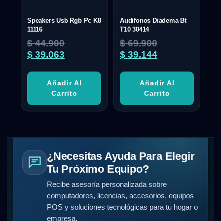
Speakers Usb Rgb Pc K8
Audifonos Diadema Bt
11116
T10 30414
$
44.900
$
69.900
$
39.063
$
39.144
Añadir Al
Añadir Al
Carrito
Carrito
¿Necesitas Ayuda Para Elegir
Tu Próximo Equipo?
Recibe asesoría personalizada sobre
computadores, licencias, accesorios, equipos
POS y soluciones tecnológicas para tu hogar o
empresa.