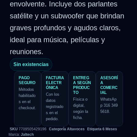
envolvente. Incluye dos parlantes
satélite y un subwoofer que brindan
graves profundos y agudos claros,
ideal para música, películas y
reuniones.
Sin existencias
PAGO
FACTURA
ENTREG
ASESORÍ
SEGURO
ELECTR
A SEGÚN
A
ÓNICA
PRODUC
COMERC
Métodos
TO
IAL
Con los
habilitado
Física o
WhatsAp
datos
s en el
digital,
p 316 349
registrado
checkout.
según la
5618.
s en el
ficha.
pedido.
SKU
7709505429196
Categoría
Altavoces
Etiqueta
6 Meses
Marca:
Jaltech