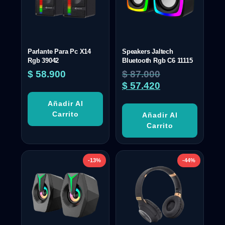
Parlante Para Pc X14
Speakers Jaltech
Rgb 39042
Bluetooth Rgb C6 11115
$
58.900
$
87.000
$
57.420
Añadir Al
Carrito
Añadir Al
Carrito
-13%
-44%