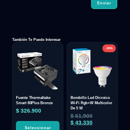
También Te Puede Interesar
-30%
Fuente Thermaltake
Bombillo Led Dicroico
Smart 80Plus Bronze
Wi-Fi Rgb+W Multicolor
De 5 W
$
326.900
$
61.900
$
43.330
Seleccionar