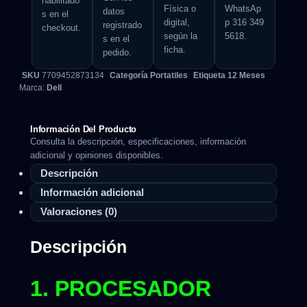
habilitado
Física o
WhatsAp
datos
s en el
digital,
p 316 349
registrado
checkout.
según la
5618.
s en el
ficha.
pedido.
SKU
7709452873134
Categoría
Portatiles
Etiqueta
12 Meses
Marca:
Dell
Información Del Producto
Consulta la descripción, especificaciones, información
adicional y opiniones disponibles.
Descripción
Información adicional
Valoraciones (0)
Descripción
1. PROCESADOR