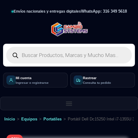
WhatsApp: 316 349 5618
Envíos nacionales y entregas digitales
Mi cuenta
Rastrear
Ingresar o registrarse
Consulta tu pedido
Inicio
>
Equipos
>
Portatiles
>
Portátil Dell Dc15250 Intel i7-1355U 3