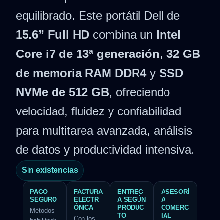
equilibrado. Este portátil Dell de
15.6” Full HD
combina un
Intel
Core i7 de 13ª generación
,
32 GB
de memoria RAM DDR4
y
SSD
NVMe de 512 GB
, ofreciendo
velocidad, fluidez y confiabilidad
para multitarea avanzada, análisis
de datos y productividad intensiva.
Sin existencias
PAGO
FACTURA
ENTREG
ASESORÍ
SEGURO
ELECTR
A SEGÚN
A
ÓNICA
PRODUC
COMERC
Métodos
TO
IAL
Con los