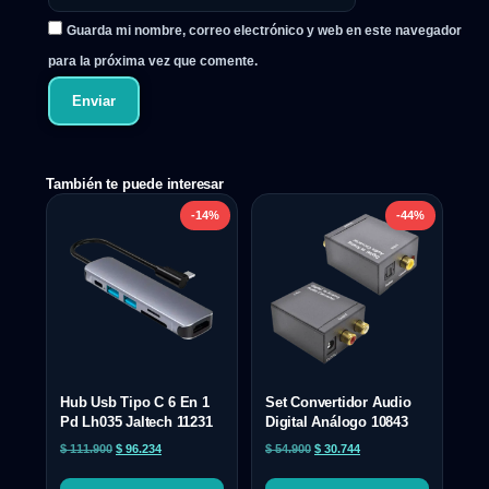
Guarda mi nombre, correo electrónico y web en este navegador
para la próxima vez que comente.
También te puede interesar
-14%
-44%
Hub Usb Tipo C 6 En 1
Set Convertidor Audio
Pd Lh035 Jaltech 11231
Digital Análogo 10843
$
111.900
$
96.234
$
54.900
$
30.744