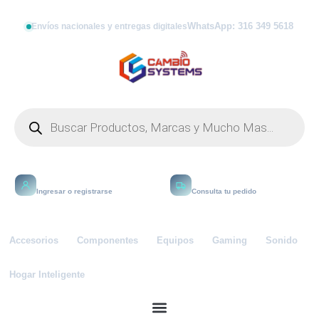
WhatsApp: 316 349 5618
Envíos nacionales y entregas digitales
Mi cuenta
Rastrear
Ingresar o registrarse
Consulta tu pedido
Accesorios
Componentes
Equipos
Gaming
Sonido
Hogar Inteligente