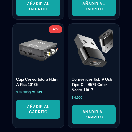
AÑADIR AL
AÑADIR AL
CARRITO
CARRITO
-43%
Caja Convertidora Hdmi
Convertidor Usb A Usb
A Rca 10435
Tipo C – B579 Color
Negro 11017
$
37.900
$
21.603
$
6.900
AÑADIR AL
CARRITO
AÑADIR AL
CARRITO