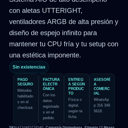
con aletas UTTERIGHT,
ventiladores ARGB de alta presión y
diseño de espejo infinito para
mantener tu CPU fría y tu setup con
una estética imponente.
Sin existencias
PAGO
FACTURA
ENTREG
ASESORÍ
SEGURO
ELECTR
A SEGÚN
A
ÓNICA
PRODUC
COMERC
Métodos
TO
IAL
Con los
habilitado
Física o
WhatsAp
datos
s en el
digital,
p 316 349
registrado
checkout.
según la
5618.
s en el
ficha.
pedido.
SKU
4710483776540
Categoría
Disipadores
Etiqueta
12 Meses