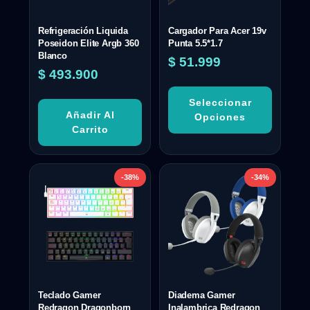
Refrigeración Liquida
Cargador Para Acer 19v
Poseidon Elite Argb 360
Punta 5.5*1.7
Blanco
$
51.999
$
493.900
Seleccionar
Añadir Al
Opciones
Carrito
-38%
-34%
Teclado Gamer
Diadema Gamer
Redragon Dragonborn
Inalambrica Redragon