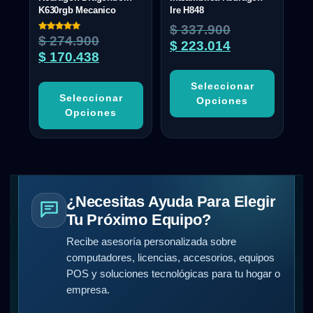
K630rgb Mecanico
Ire H848
$
337.900
Valorado
$
274.900
$
223.014
con
5.00
$
170.438
de 5
Seleccionar
Seleccionar
Opciones
Opciones
¿Necesitas Ayuda Para Elegir
Tu Próximo Equipo?
Recibe asesoría personalizada sobre
computadores, licencias, accesorios, equipos
POS y soluciones tecnológicas para tu hogar o
empresa.