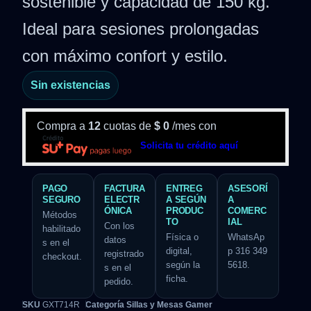
sostenible y capacidad de 150 kg.
Ideal para sesiones prolongadas
con máximo confort y estilo.
Sin existencias
Compra a
12
cuotas de
$
0
/mes con
Solicita tu crédito aquí
PAGO
FACTURA
ENTREG
ASESORÍ
SEGURO
ELECTR
A SEGÚN
A
ÓNICA
PRODUC
COMERC
Métodos
TO
IAL
Con los
habilitado
Física o
WhatsAp
datos
s en el
digital,
p 316 349
registrado
checkout.
según la
5618.
s en el
ficha.
pedido.
SKU
GXT714R
Categoría
Sillas y Mesas Gamer