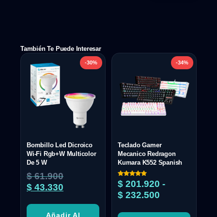
También Te Puede Interesar
-30%
-34%
Bombillo Led Dicroico
Teclado Gamer
Wi-Fi Rgb+W Multicolor
Mecanico Redragon
De 5 W
Kumara K552 Spanish
$
61.900
Valorado
$
201.920
-
$
43.330
con
5.00
$
232.500
de 5
Añadir Al