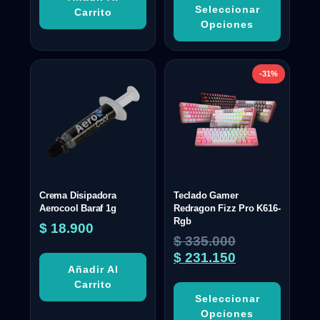
Seleccionar
Carrito
Opciones
-31%
Crema Disipadora
Teclado Gamer
Aerocool Baraf 1g
Redragon Fizz Pro K616-
Rgb
$
18.900
$
335.000
$
231.150
Añadir Al
Carrito
Seleccionar
Opciones