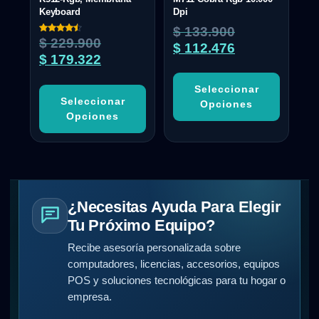
Keyboard
Dpi
$
133.900
Valorado
$
229.900
$
112.476
con
4.50
$
179.322
de 5
Seleccionar
Seleccionar
Opciones
Opciones
¿Necesitas Ayuda Para Elegir
Tu Próximo Equipo?
Recibe asesoría personalizada sobre
computadores, licencias, accesorios, equipos
POS y soluciones tecnológicas para tu hogar o
empresa.