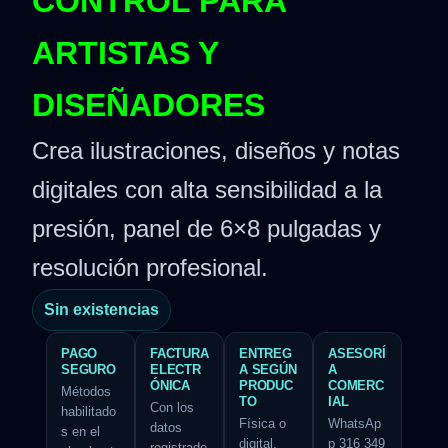
CONTROL PARA
ARTISTAS Y
DISEÑADORES
Crea ilustraciones, diseños y notas
digitales con alta sensibilidad a la
presión, panel de 6×8 pulgadas y
resolución profesional.
Sin existencias
PAGO
FACTURA
ENTREG
ASESORÍ
SEGURO
ELECTR
A SEGÚN
A
ÓNICA
PRODUC
COMERC
Métodos
TO
IAL
Con los
habilitado
Física o
WhatsAp
datos
s en el
digital,
p 316 349
registrado