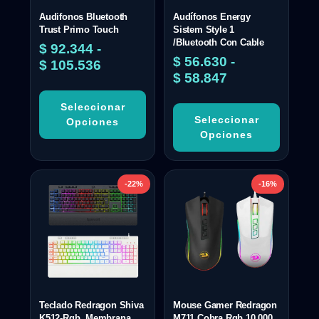
Audifonos Bluetooth
Audífonos Energy
Trust Primo Touch
Sistem Style 1
/Bluetooth Con Cable
$
92.344
-
$
56.630
-
$
105.536
$
58.847
Seleccionar
Seleccionar
Opciones
Opciones
-22%
-16%
Teclado Redragon Shiva
Mouse Gamer Redragon
K512-Rgb, Membrana
M711 Cobra Rgb 10.000