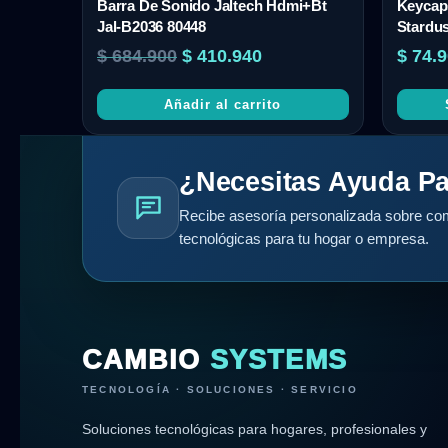
Barra De Sonido Jaltech Hdmi+Bt
Keycap
Jal-B2036 80448
Stardus
$
684.900
$
410.940
$
74.9
Añadir al carrito
¿Necesitas Ayuda Pa
Recibe asesoría personalizada sobre com
tecnológicas para tu hogar o empresa.
CAMBIO
SYSTEMS
TECNOLOGÍA · SOLUCIONES · SERVICIO
Soluciones tecnológicas para hogares, profesionales y