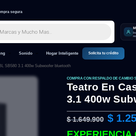
mpra segura
M
I
r
Solicita tu crédito
ing
Sonido
Hogar Inteligente
JBL SB580 3.1 400w Subwoofer bluetooth
COMPRA CON RESPALDO DE CAMBIO 
Teatro En Ca
3.1 400w Sub
$
1.25
$
1.649.900
EXPERIENCIA