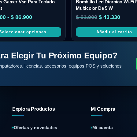
s Gamer Vsg Para Teclado
Bombillo Led Dicroico Wi-F
t
Multicolor De 5 W
00
-
$
86.900
$
61.900
$
43.330
Seleccionar opciones
Añadir al carrito
ra Elegir Tu Próximo Equipo?
putadores, licencias, accesorios, equipos POS y soluciones
Explora Productos
Mi Compra
Ofertas y novedades
Mi cuenta