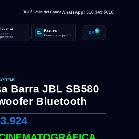
WhatsApp: 316 349 5618
Tuluá, Valle del Cauca
i cuenta
Rastrear
0
$
0
ngresar o
Consulta tu pedido
egistrarse
SYSTEMS
sa Barra JBL SB580
woofer Bluetooth
3.924
 CINEMATOGRÁFICA