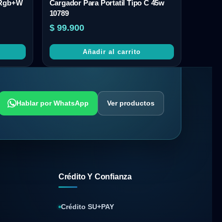
i Rgb+W
Cargador Para Portatil Tipo C 45w
10789
$
99.900
Añadir al carrito
Hablar por WhatsApp
Ver productos
Crédito Y Confianza
Crédito SU+PAY