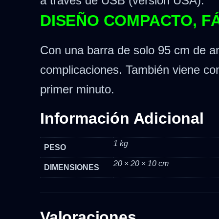
a través de USB (versión USA).
DISEÑO COMPACTO, F
Con una barra de solo 95 cm de anc
complicaciones. También viene con
primer minuto.
Información Adicional
1 kg
PESO
20 × 20 × 10 cm
DIMENSIONES
Valoraciones