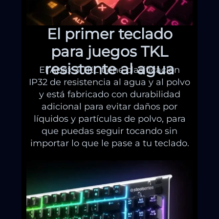
El primer teclado
para juegos TKL
resistente al agua
El Apex 3 TKL tiene clasificación
IP32 de resistencia al agua y al polvo
y está fabricado con durabilidad
adicional para evitar daños por
líquidos y partículas de polvo, para
que puedas seguir tocando sin
importar lo que le pase a tu teclado.