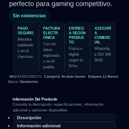
perfecto para gaming competitivo.
Sin existencias
PAGO
FACTURA
ENTREG
ASESORÍ
SEGURO
ELECTR
A SEGÚN
A
ÓNICA
PRODUC
COMERC
Métodos
TO
IAL
Con los
habilitado
Física o
WhatsAp
datos
s en el
digital,
p 316 349
registrado
checkout.
según la
5618.
s en el
ficha.
pedido.
SKU
810052980270
Categoría
Teclado Gamer
Etiqueta
12 Meses
Marca:
Steelseries
Información Del Producto
Consulta la descripción, especificaciones, información
adicional y opiniones disponibles.
Descripción
Información adicional