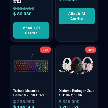
57112
$
122.900
$
86.030
Añadir Al
Carrito
Añadir Al
Carrito
-39%
-26%
Teclado Mecanico
Diadema Redragon Zeus
Gamer Mk1098 11369
X H510-Rgb Usb
$
236.900
$
345.000
$
144.509
$
281.126