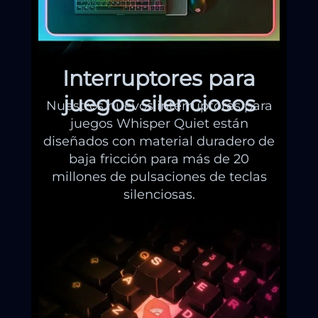
Interruptores para
juegos silenciosos
Nuestros nuevos interruptores para
juegos Whisper Quiet están
diseñados con material duradero de
baja fricción para más de 20
millones de pulsaciones de teclas
silenciosas.