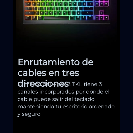
Enrutamiento de
cables en tres
direcciones
El marco del Apex 3 TKL tiene 3
canales incorporados por donde el
cable puede salir del teclado,
manteniendo tu escritorio ordenado
y seguro.