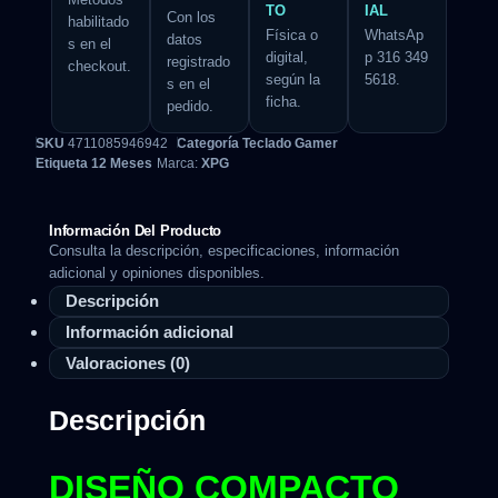
TO
IAL
Con los
habilitado
Física o
WhatsAp
datos
s en el
digital,
p 316 349
registrado
checkout.
según la
5618.
s en el
ficha.
pedido.
SKU
4711085946942
Categoría
Teclado Gamer
Etiqueta
12 Meses
Marca:
XPG
Información Del Producto
Consulta la descripción, especificaciones, información
adicional y opiniones disponibles.
Descripción
Información adicional
Valoraciones (0)
Descripción
DISEÑO COMPACTO