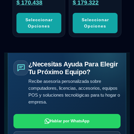
5.00
4.50
$
170.438
$
179.322
de 5
de 5
Seleccionar
Seleccionar
Opciones
Opciones
¿Necesitas Ayuda Para Elegir
Tu Próximo Equipo?
Recibe asesoría personalizada sobre
computadores, licencias, accesorios, equipos
POS y soluciones tecnológicas para tu hogar o
empresa.
Hablar por WhatsApp