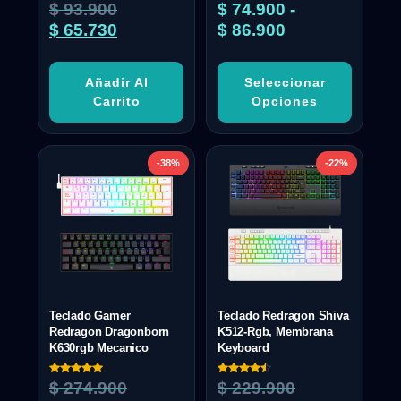
$
93.900
$
74.900
-
$
65.730
$
86.900
Añadir Al
Seleccionar
Carrito
Opciones
-38%
-22%
Teclado Gamer
Teclado Redragon Shiva
Redragon Dragonborn
K512-Rgb, Membrana
K630rgb Mecanico
Keyboard
Valorado
Valorado
$
274.900
$
229.900
con
con