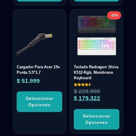
-22%
Cargador Para Acer 19v
Teclado Redragon Shiva
Punta 5.5*1.7
K512-Rgb, Membrana
Keyboard
$
51.999
Valorado
$
229.900
con
4.50
$
179.322
Seleccionar
de 5
Opciones
Seleccionar
Opciones