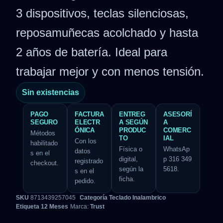
3 dispositivos, teclas silenciosas,
reposamuñecas acolchado y hasta
2 años de batería. Ideal para
trabajar mejor y con menos tensión.
Sin existencias
PAGO
FACTURA
ENTREG
ASESORÍ
SEGURO
ELECTR
A SEGÚN
A
ÓNICA
PRODUC
COMERC
Métodos
TO
IAL
Con los
habilitado
Física o
WhatsAp
datos
s en el
digital,
p 316 349
registrado
checkout.
según la
5618.
s en el
ficha.
pedido.
SKU
8713439257045
Categoría
Teclado Inalambrico
Etiqueta
12 Meses
Marca:
Trust