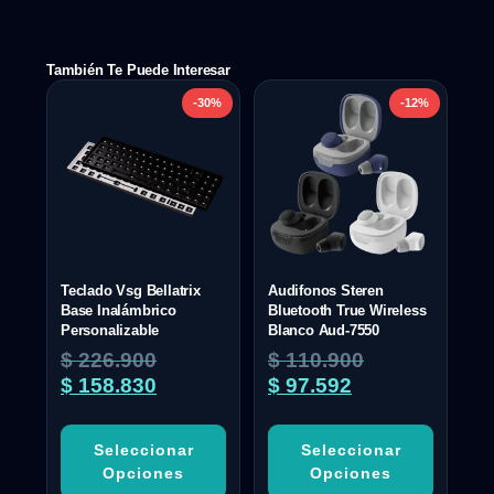
También Te Puede Interesar
-30%
-12%
Teclado Vsg Bellatrix
Audifonos Steren
Base Inalámbrico
Bluetooth True Wireless
Personalizable
Blanco Aud-7550
$
226.900
$
110.900
$
158.830
$
97.592
Seleccionar
Seleccionar
Opciones
Opciones