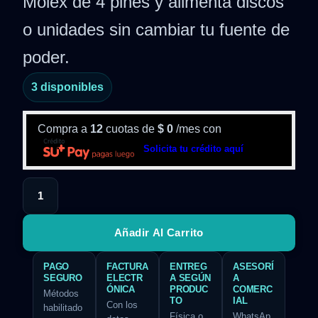
Molex de 4 pines y alimenta discos
o unidades sin cambiar tu fuente de
poder.
3 disponibles
Compra a
12
cuotas de
$
0
/mes con
Solicita tu crédito aquí
Añadir Al Carrito
PAGO
FACTURA
ENTREG
ASESORÍ
SEGURO
ELECTR
A SEGÚN
A
ÓNICA
PRODUC
COMERC
Métodos
TO
IAL
Con los
habilitado
Física o
WhatsAp