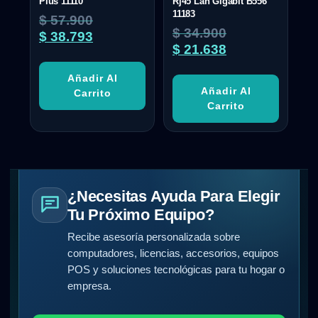
Plus 11110
Rj45 Lan Gigabit B556
11183
$
57.900
$
34.900
$
38.793
$
21.638
Añadir Al
Añadir Al
Carrito
Carrito
¿Necesitas Ayuda Para Elegir
Tu Próximo Equipo?
Recibe asesoría personalizada sobre
computadores, licencias, accesorios, equipos
POS y soluciones tecnológicas para tu hogar o
empresa.