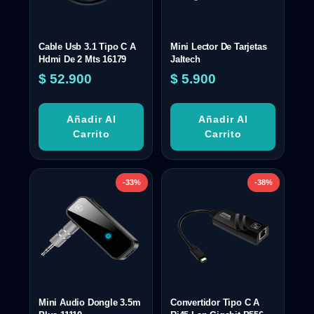
Cable Usb 3.1 Tipo C A
Mini Lector De Tarjetas
Hdmi De 2 Mts 16179
Jaltech
$
52.900
$
5.900
Añadir Al
Añadir Al
Carrito
Carrito
-33%
-38%
Mini Audio Dongle 3.5m
Convertidor Tipo C A