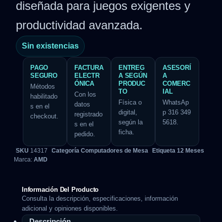
diseñada para juegos exigentes y
productividad avanzada.
Sin existencias
PAGO
FACTURA
ENTREG
ASESORÍ
SEGURO
ELECTR
A SEGÚN
A
ÓNICA
PRODUC
COMERC
Métodos
TO
IAL
Con los
habilitado
Física o
WhatsAp
datos
s en el
digital,
p 316 349
registrado
checkout.
según la
5618.
s en el
ficha.
pedido.
SKU
14317
Categoría
Computadores de Mesa
Etiqueta
12 Meses
Marca:
AMD
Información Del Producto
Consulta la descripción, especificaciones, información
adicional y opiniones disponibles.
Descripción