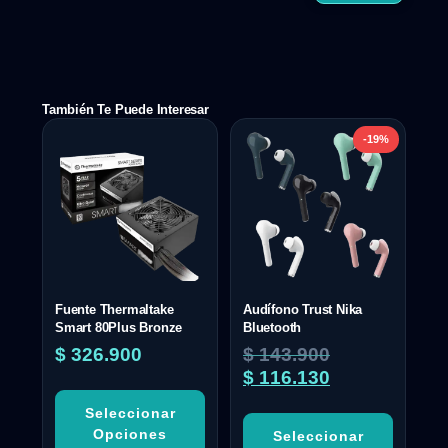
También Te Puede Interesar
-19%
Fuente Thermaltake
Audífono Trust Nika
Smart 80Plus Bronze
Bluetooth
$
326.900
$
143.900
$
116.130
Seleccionar
Opciones
Seleccionar