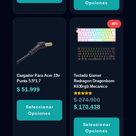
Opciones
-38%
Cargador Para Acer 19v
Teclado Gamer
Punta 5.5*1.7
Redragon Dragonborn
K630rgb Mecanico
$
51.999
Valorado
$
274.900
con
5.00
$
170.438
Seleccionar
de 5
Opciones
Seleccionar
Opciones