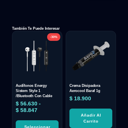
También Te Puede Interesar
-30%
Audífonos Energy
Crema Disipadora
Sistem Style 1
Aerocool Baraf 1g
/Bluetooth Con Cable
$
18.900
$
56.630
-
$
58.847
Añadir Al
Carrito
Seleccionar