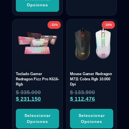
Opciones
-31%
-16%
Teclado Gamer
Mouse Gamer Redragon
Redragon Fizz Pro K616-
M711 Cobra Rgb 10.000
Rgb
Dpi
$
335.000
$
133.900
$
231.150
$
112.476
Seleccionar
Seleccionar
Opciones
Opciones