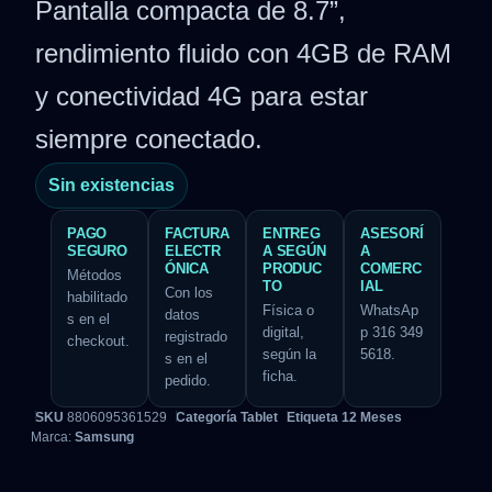
Pantalla compacta de 8.7”,
rendimiento fluido con 4GB de RAM
y conectividad 4G para estar
siempre conectado.
Sin existencias
PAGO
FACTURA
ENTREG
ASESORÍ
SEGURO
ELECTR
A SEGÚN
A
ÓNICA
PRODUC
COMERC
Métodos
TO
IAL
Con los
habilitado
Física o
WhatsAp
datos
s en el
digital,
p 316 349
registrado
checkout.
según la
5618.
s en el
ficha.
pedido.
SKU
8806095361529
Categoría
Tablet
Etiqueta
12 Meses
Marca:
Samsung