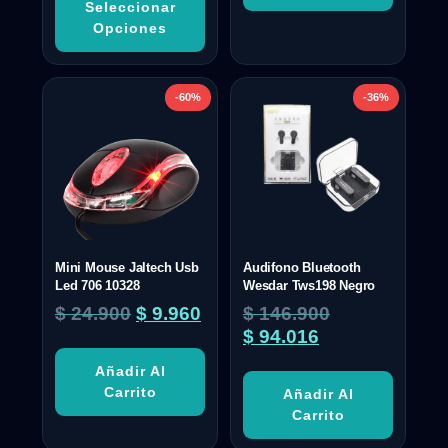
Seleccionar
Opciones
-60%
-36%
Mini Mouse Jaltech Usb
Audifono Bluetooth
Led 706 10328
Wesdar Tws198 Negro
$
24.900
$
9.960
$
146.900
$
94.016
Añadir Al
Carrito
Añadir Al
Carrito