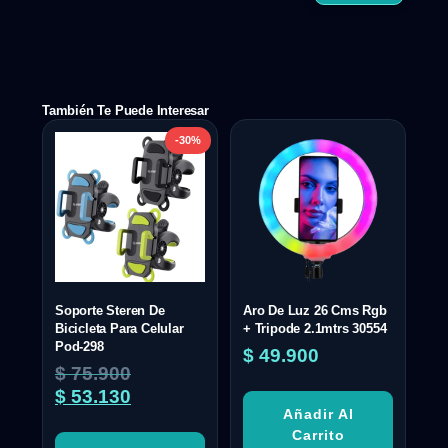
También Te Puede Interesar
-30%
Soporte Steren De
Aro De Luz 26 Cms Rgb
Bicicleta Para Celular
+ Tripode 2.1mtrs 30554
Pod-298
$
49.900
$
75.900
$
53.130
Añadir Al
Carrito