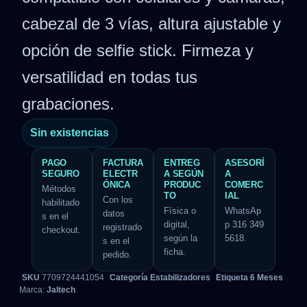
cabezal de 3 vías, altura ajustable y
opción de selfie stick. Firmeza y
versatilidad en todas tus
grabaciones.
Sin existencias
PAGO
FACTURA
ENTREG
ASESORÍ
SEGURO
ELECTR
A SEGÚN
A
ÓNICA
PRODUC
COMERC
Métodos
TO
IAL
Con los
habilitado
Física o
WhatsAp
datos
s en el
digital,
p 316 349
registrado
checkout.
según la
5618.
s en el
ficha.
pedido.
SKU
7709724441054
Categoría
Estabilizadores
Etiqueta
6 Meses
Marca:
Jaltech